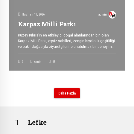
Haziran 11, 2026
admin
Karpaz Milli Parkı
Kuzey Kıbrıs’ın en etkileyici doğal alanlarından biri olan
Karpaz Milli Parkı, eşsiz sahilleri, zengin biyolojik çeşitliliği
ve bakir doğasıyla ziyaretçilerine unutulmaz bir deneyim
sunmaktadır. Karpaz Yarımadası’nın doğu bölümünde yer
alan bu koruma alanı, doğa tutkunları, fotoğrafçılar ve
0
6
min
65
huzur arayan gezginler için adanın en özel
destinasyonlarından biridir. Karpaz Milli Parkı Nerede?
Karpaz Milli Parkı, Kuzey Kıbrıs’ın […]
Daha Fazla
Lefke