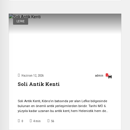
zaman büyük önem taşımıştır. Bu nedenle geçmiş dönemlerde
doğal […]
LEFKE
Haziran 12, 2026
admin
Soli Antik Kenti
Soli Antik Kenti, Kıbrıs’ın batısında yer alan Lefke bölgesinde
bulunan en önemli antik yerleşimlerden biridir. Tarihi MÖ 6.
yüzyıla kadar uzanan bu antik kent, hem Helenistik hem de
Roma dönemlerinin izlerini taşıyan güçlü bir arkeolojik miras
olarak öne çıkar. SOLİ ANTİK KENTİ TARİHİ Soli, antik çağda
0
4
min
56
Kıbrıs’ın en önemli on şehrinden biri olarak kabul edilirdi. […]