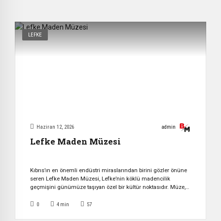
LEFKE
Haziran 12, 2026
admin
Lefke Maden Müzesi
Kıbrıs’ın en önemli endüstri miraslarından birini gözler önüne
seren Lefke Maden Müzesi, Lefke’nin köklü madencilik
geçmişini günümüze taşıyan özel bir kültür noktasıdır. Müze,
hem mimarisi hem de sergilediği tarihsel içerikle bölgenin
ekonomik ve sosyal hafızasını yaşatmaktadır. Tarihi Bir Yapı:
0
4
min
57
Vasıf Palas’tan Müzeye Lefke Maden Müzesi’nin bulunduğu
bina, 1930’lu yıllarda İngiliz sömürge döneminde inşa