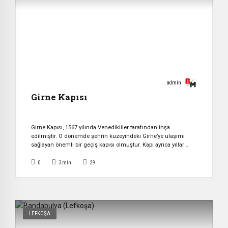
admin
Girne Kapısı
Girne Kapısı, 1567 yılında Venedikliler tarafından inşa
edilmiştir. O dönemde şehrin kuzeyindeki Girne’ye ulaşımı
sağlayan önemli bir geçiş kapısı olmuştur. Kapı ayrıca yıllar
içerisinde adaya hükmetmiş farklı medeniyetlerin izlerini de
taşımaktadır. 1821 yılında Osmanlılar tarafından büyük bir
0
3
min
29
onarımdan geçen Girne Kapısı, bu dönemde ikinci bir kat
eklenerek daha da güçlendirilmiştir. Kapının üzerindeki kitabe
ve tuğra, […]
LEFKOŞA