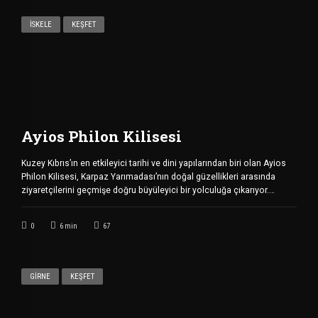
İSKELE
KEŞFET
Ayios Philon Kilisesi
Kuzey Kıbrıs’ın en etkileyici tarihi ve dini yapılarından biri olan Ayios
Philon Kilisesi, Karpaz Yarımadası’nın doğal güzellikleri arasında
ziyaretçilerini geçmişe doğru büyüleyici bir yolculuğa çıkarıyor.
Dipkarpaz yakınlarında, deniz kıyısında yer alan bu tarihi yapı, hem
erken Hristiyanlık dönemine ışık tutması hem de eşsiz konumuyla
0
6
min
67
bölgenin en önemli kültürel mirasları arasında kabul edilmektedir.
Ayios Philon Kilisesi […]
GIRNE
KEŞFET