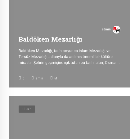
admin
Baldöken Mezarlığı
Baldöken Mezarlığı, tarih boyunca İslam Mezarlığı ve
Tersüz Mezarlığı adlarıyla da anılmış önemli bir kültürel
mirastır. Şehrin geçmişine ışık tutan bu tarihi alan, Osmanlı
döneminden günümüze ulaşan en dikkat çekici
mezarlıklardan biridir. 1571 yılında Osmanlıların Kıbrıs’ı
0
2
min
61
fethetmesinin ardından, Girne Kalesi’nin dışındaki bu bölge
askerî mezarlık olarak düzenlendi. Yaklaşık bir asır
boyunca Osmanlı askerlerinin defnedildiği mezarlık, […]
GIRNE