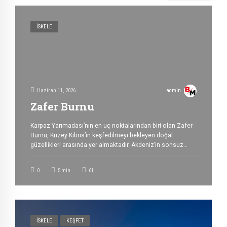
İSKELE
Haziran 11, 2026
admin
Zafer Burnu
Karpaz Yarımadası’nın en uç noktalarından biri olan Zafer
Burnu, Kuzey Kıbrıs’ın keşfedilmeyi bekleyen doğal
güzellikleri arasında yer almaktadır. Akdeniz’in sonsuz
maviliğiyle çevrili bu özel bölge, ziyaretçilerine doğayla
baş başa kalabilecekleri huzurlu bir atmosfer sunarken,
0
5
min
61
aynı zamanda adanın en etkileyici manzaralarından birine
ev sahipliği yapmaktadır. Zafer Burnu Nerede? Zafer
Burnu, Karpaz Yarımadası’nın doğu ucunda, Dipkarpaz
bölgesi […]
İSKELE
KEŞFET