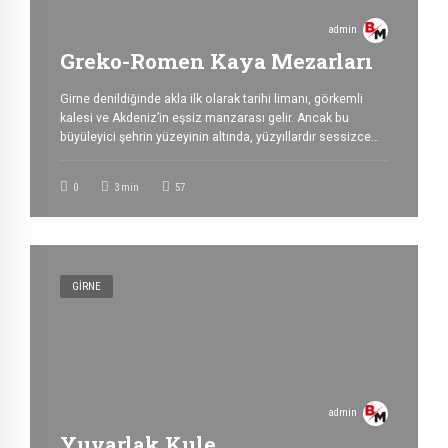
admin
Greko-Romen Kaya Mezarları
Girne denildiğinde akla ilk olarak tarihi limanı, görkemli
kalesi ve Akdeniz’in eşsiz manzarası gelir. Ancak bu
büyüleyici şehrin yüzeyinin altında, yüzyıllardır sessizce
varlığını sürdüren gizemli bir dünya daha bulunmaktadır:
Girne’nin yer altı mezarları. Roma ve erken Bizans
0
3
min
57
dönemlerinden günümüze ulaşan bu tarihi mezarlar,
Girne’nin en ilginç kültürel mirasları arasında yer alır.
Kayalara oyularak inşa edilen […]
GIRNE
admin
Yuvarlak Kule