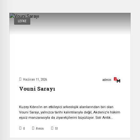
edilmiştir. Halk […]
LEFKE
Haziran 11, 2026
admin
Vouni Sarayı
Kuzey Kıbrıs’ın en etkileyici arkeolojik alanlarından biri olan
Vouni Sarayı, yalnızca tarihi kalıntılarıyla değil, Akdeniz’e hâkim
eşsiz manzarasıyla da ziyaretçilerini büyülüyor. Soli Antik
Kenti’ni gözetlemek amacıyla inşa edilen bu görkemli yapı,
Kıbrıs’ın siyasi mücadelelerine ve kültürel dönüşümlerine
0
8
min
51
tanıklık etmiş önemli bir miras olarak günümüze ulaşıyor.
Tarihi Arka Plan MÖ 6. yüzyılda Kıbrıs, birbirleriyle rekabet eden