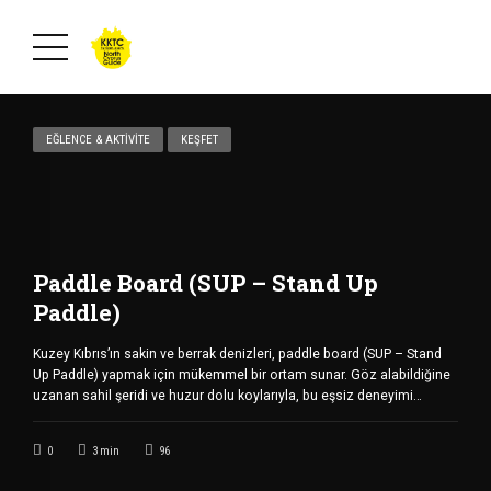
EĞLENCE & AKTIVITE
KEŞFET
Paddle Board (SUP – Stand Up
Paddle)
Kuzey Kıbrıs’ın sakin ve berrak denizleri, paddle board (SUP – Stand
Up Paddle) yapmak için mükemmel bir ortam sunar. Göz alabildiğine
uzanan sahil şeridi ve huzur dolu koylarıyla, bu eşsiz deneyimi
yaşamak isteyenler için ideal bir destinasyondur. Girne, Mağusa ve
Karpaz gibi popüler bölgelerde paddle board yapabileceğiniz birçok
0
3
min
96
nokta bulunuyor. Yeni başlayanlar için oldukça uygun […]