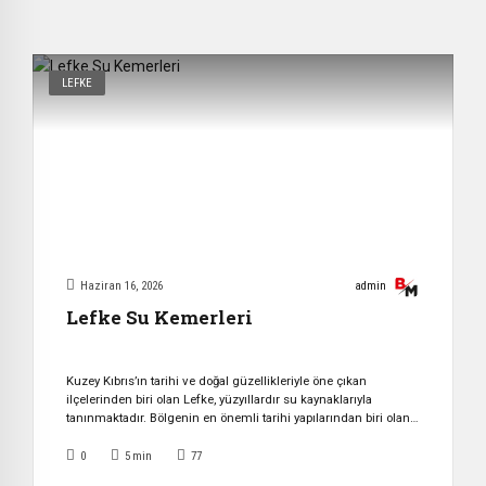
LEFKE
Haziran 16, 2026
admin
Lefke Su Kemerleri
Kuzey Kıbrıs’ın tarihi ve doğal güzellikleriyle öne çıkan
ilçelerinden biri olan Lefke, yüzyıllardır su kaynaklarıyla
tanınmaktadır. Bölgenin en önemli tarihi yapılarından biri olan
Lefke Su Kemerleri, Osmanlı döneminden günümüze ulaşan
önemli mühendislik eserleri arasında yer almaktadır. Kıbrıs’ta
0
5
min
77
uzun ve kurak yaz aylarında su ihtiyacının karşılanması her