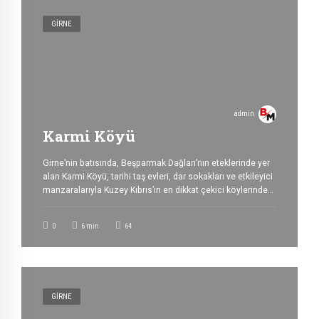
GIRNE
admin
Karmi Köyü
Girne’nin batısında, Beşparmak Dağları’nın eteklerinde yer
alan Karmi Köyü, tarihi taş evleri, dar sokakları ve etkileyici
manzaralarıyla Kuzey Kıbrıs’ın en dikkat çekici köylerinden
biridir. Karaman adıyla da bilinen köy, geleneksel Kıbrıs
mimarisini koruyan yapıları ve sakin atmosferi sayesinde
0
6
min
64
yıl boyunca yerli ve yabancı ziyaretçilerin ilgisini
çekmektedir. Karmi Köyü’nün Tarihi Karmi’nin geçmişi,
adanın erken yerleşim dönemlerine […]
GIRNE