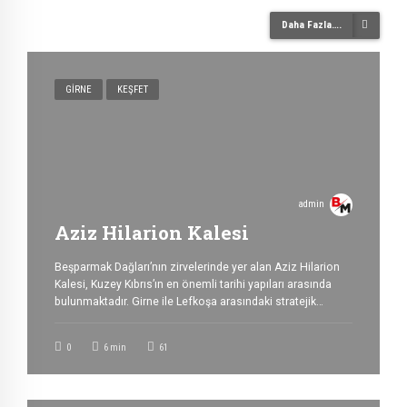
Daha Fazla….
GIRNE
KEŞFET
admin
Aziz Hilarion Kalesi
Beşparmak Dağları’nın zirvelerinde yer alan Aziz Hilarion
Kalesi, Kuzey Kıbrıs’ın en önemli tarihi yapıları arasında
bulunmaktadır. Girne ile Lefkoşa arasındaki stratejik
geçitleri kontrol eden konumuyla dikkat çeken kale, hem
askeri tarihi hem de etkileyici manzaralarıyla ziyaretçilerin
0
6
min
61
ilgisini çekmektedir. Deniz seviyesinden yaklaşık 732
metre yükseklikte bulunan Aziz Hilarion Kalesi, Girne
Dağları üzerindeki üç tarihi kaleden günümüze […]