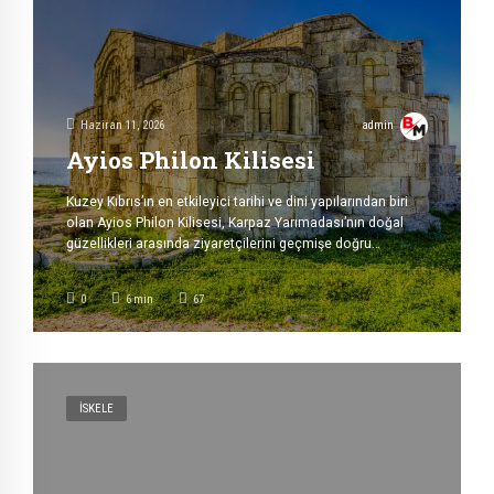
Haziran 11, 2026
admin
Ayios Philon Kilisesi
Kuzey Kıbrıs’ın en etkileyici tarihi ve dini yapılarından biri
olan Ayios Philon Kilisesi, Karpaz Yarımadası’nın doğal
güzellikleri arasında ziyaretçilerini geçmişe doğru
büyüleyici bir yolculuğa çıkarıyor. Dipkarpaz yakınlarında,
deniz kıyısında yer alan bu tarihi yapı, hem erken
0
6
min
67
Hristiyanlık dönemine ışık tutması hem de eşsiz
konumuyla bölgenin en önemli kültürel mirasları arasında
kabul edilmektedir. Ayios Philon Kilisesi […]
İSKELE