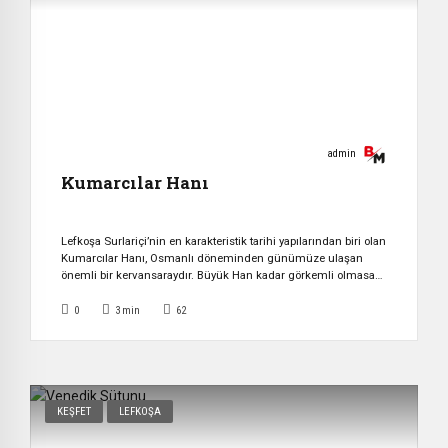
admin
Kumarcılar Hanı
Lefkoşa Surlariçi’nin en karakteristik tarihi yapılarından biri olan
Kumarcılar Hanı, Osmanlı döneminden günümüze ulaşan
önemli bir kervansaraydır. Büyük Han kadar görkemli olmasa
da, daha samimi ve mütevazı atmosferiyle ziyaretçilerine
geçmişin ticaret hayatını yakından hissettiren özel bir duraktır.
0
3
min
62
yüzyılın sonlarında inşa edildiği düşünülen han, Osmanlı şehir
içi ticaret hanlarının tipik özelliklerini taşımaktadır. Tarih
boyunca tüccarlar genellikle […]
KEŞFET
LEFKOŞA