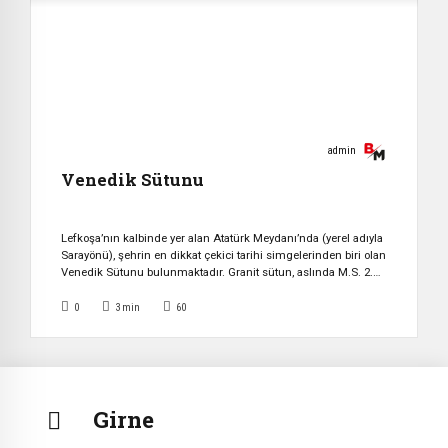
admin
Venedik Sütunu
Lefkoşa’nın kalbinde yer alan Atatürk Meydanı’nda (yerel adıyla
Sarayönü), şehrin en dikkat çekici tarihi simgelerinden biri olan
Venedik Sütunu bulunmaktadır. Granit sütun, aslında M.S. 2.
yüzyıla tarihlenen antik Salamis kentindeki Zeus Tapınağı’ndan
alınmış ve 1489 yılında Venedik yönetiminin adadaki
0
3
min
60
hâkimiyetini simgelemek amacıyla Lefkoşa’ya taşınmıştır. Bu
nedenle sütun çoğu zaman doğrudan Venediklilere ait bir eser
olarak […]
Girne