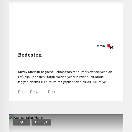
admin
Bedesten
Kuzey Kıbrıs’ın başkenti Lefkoşa’nın tarihi merkezinde yer alan
Lefkoşa Bedesteni, farklı medeniyetlerin izlerini bir arada
taşıyan önemli kültürel miras yapılarından biridir. Selimiye
Mahallesi’nde, Selimiye Camii ile Bandabuliya arasında
bulunan yapı, yaklaşık bin beş yüz yıllık geçmişiyle
0
5
min
58
ziyaretçilerine Kıbrıs tarihinin farklı dönemlerini keşfetme
fırsatı sunmaktadır. Lefkoşa Bedesteni’nin Tarihi Bedesten’in
kökenleri 6. yüzyıla kadar uzanmaktadır. Yapının en […]
KEŞFET
LEFKOŞA