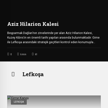
Aziz Hilarion Kalesi
Beşparmak Dağları’nın zirvelerinde yer alan Aziz Hilarion Kalesi,
Kuzey Kıbrıs’ın en önemli tarihi yapıları arasında bulunmaktadır. Girne
ile Lefkoşa arasındaki stratejik geçitleri kontrol eden konumuyla
dikkat çeken kale, hem askeri tarihi hem de etkileyici manzaralarıyla
ziyaretçilerin ilgisini çekmektedir. Deniz seviyesinden yaklaşık 732
0
6
min
61
metre yükseklikte bulunan Aziz Hilarion Kalesi, Girne Dağları
üzerindeki üç tarihi kaleden günümüze […]
Lefkoşa
LEFKOŞA