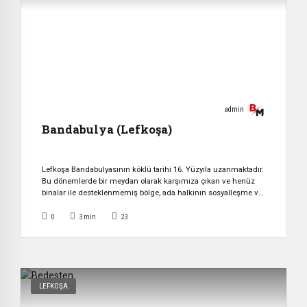
admin
Bandabulya (Lefkoşa)
Lefkoşa Bandabulyasının köklü tarihi 16. Yüzyıla uzanmaktadır.
Bu dönemlerde bir meydan olarak karşımıza çıkan ve henüz
binalar ile desteklenmemiş bölge, ada halkının sosyalleşme ve
ticaret için tercih ettiği yer olmuştur. 1930’lu yıllara gelindiğinde
İngiliz yönetimi bugünkü kapalı çarşı mimarisini
0
3
min
23
oluşturmuştur. Bandabuliya, Yunanca bir kelime olan
Pantopolio kelimesinden türetilmiştir. Pantopolio eski
dönemlerde bugünün süpermarketlerine benzeyen alışveriş […]
LEFKOŞA