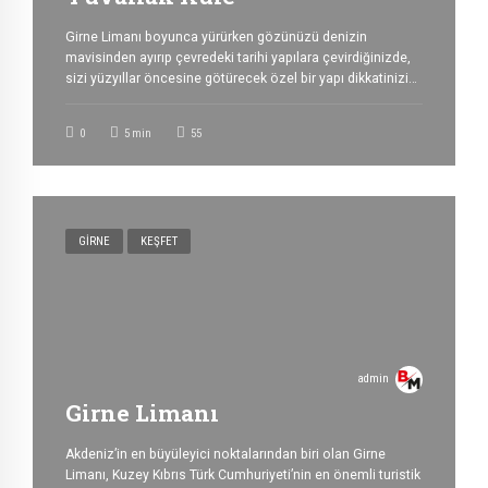
Girne Limanı boyunca yürürken gözünüzü denizin
mavisinden ayırıp çevredeki tarihi yapılara çevirdiğinizde,
sizi yüzyıllar öncesine götürecek özel bir yapı dikkatinizi
çeker: Yuvarlak Kule. Limanın tarihi dokusunun ayrılmaz bir
parçası olan bu etkileyici yapı, yalnızca taşlardan oluşan
0
5
min
55
eski bir kule değil, aynı zamanda Girne’nin geçmişine
açılan bir kapıdır. Bugün sanat eserleri, el işi ürünler ve
hediyelik […]
GIRNE
KEŞFET
admin
Girne Limanı
Akdeniz’in en büyüleyici noktalarından biri olan Girne
Limanı, Kuzey Kıbrıs Türk Cumhuriyeti’nin en önemli turistik