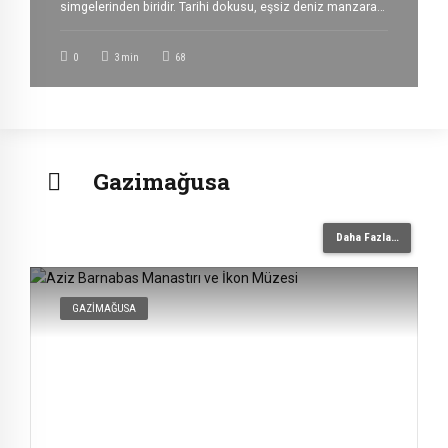
simgelerinden biridir. Tarihi dokusu, eşsiz deniz manzarası
ve canlı atmosferiyle yıl boyunca binlerce yerli ve yabancı
ziyaretçiyi ağırlayan liman, Girne’nin kalbinde yer
0
3
min
68
almaktadır. Tarihin İzlerini Taşıyan Bir Liman Yüzyıllar
boyunca ticaret ve denizcilik faaliyetlerinin merkezi olan
Girne Limanı, bugün geçmişin […]
Gazimağusa
Daha Fazla…
GAZIMAĞUSA